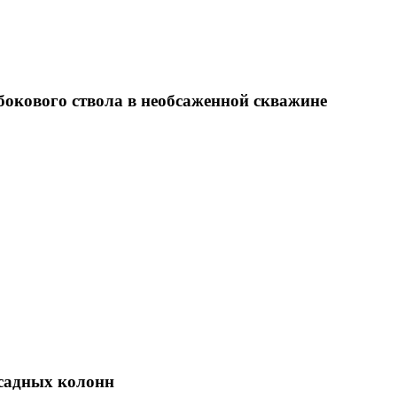
бокового ствола в необсаженной скважине
бсадных колонн